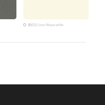
素织白 Linen Weave white
卡其