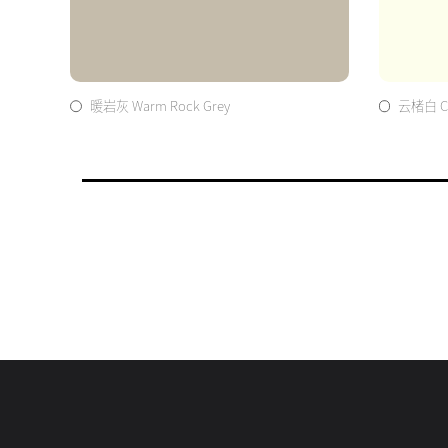
暖岩灰 Warm Rock Grey
云楮白 Clo