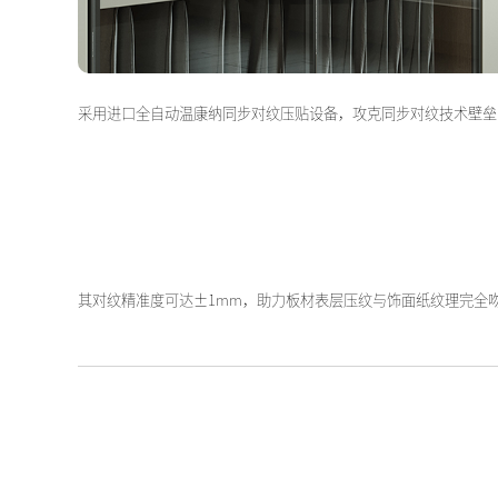
采用进口全自动温康纳同步对纹压贴设备，攻克同步对纹技术壁垒
其对纹精准度可达±1mm，助力板材表层压纹与饰面纸纹理完全