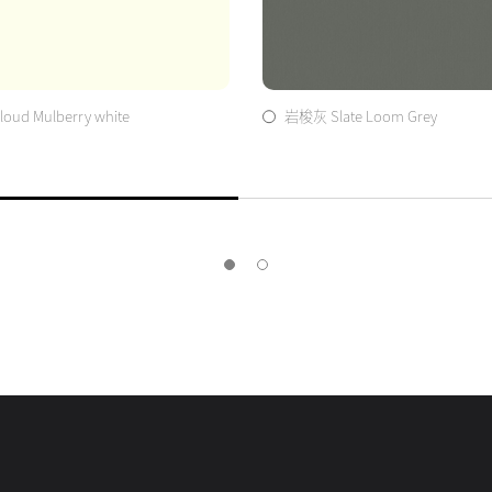
ud Mulberry white
岩梭灰 Slate Loom Grey