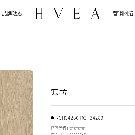
品牌动态
营销网络
塞拉
RGH34280-RGH34283
环保等级:F☆☆☆☆
饰面尺寸:1220*2745