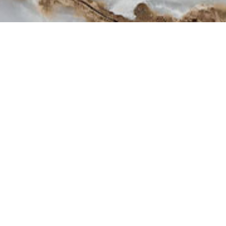
探索饰面设计
布纹
石纹
金属纹
单色
罗曼Romain