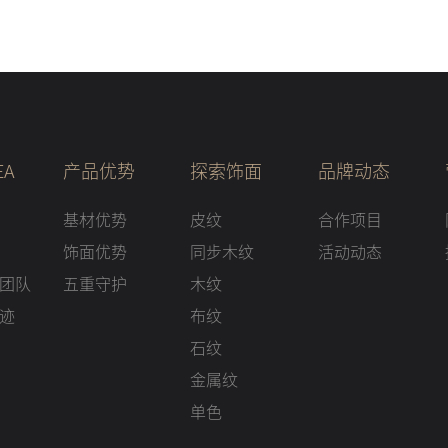
EA
产品优势
探索饰面
品牌动态
基材优势
皮纹
合作项目
饰面优势
同步木纹
活动动态
团队
五重守护
木纹
迹
布纹
石纹
金属纹
单色