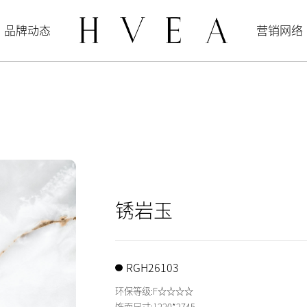
品牌动态
营销网络
锈岩玉
RGH26103
环保等级:F☆☆☆☆
饰面尺寸:1220*2745