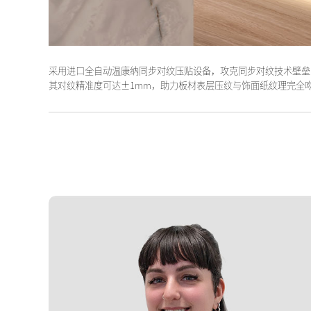
采用进口全自动温康纳同步对纹压贴设备，攻克同步对纹技术壁垒
其对纹精准度可达±1mm，助力板材表层压纹与饰面纸纹理完全